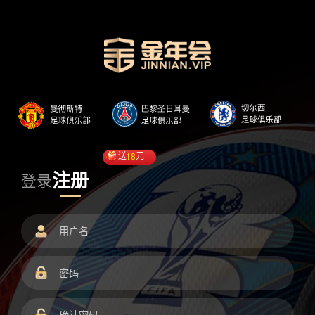
送
18
元
注册
登录