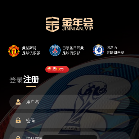
送
18
元
注册
登录