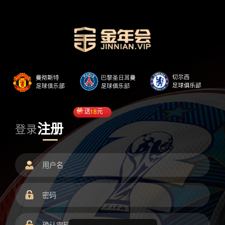
送
18
元
注册
登录